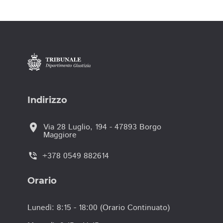
Indirizzo
location_on
Via 28 Luglio, 194 - 47893 Borgo
Maggiore
+378 0549 882614
phone_in_talk
Orario
Lunedì: 8:15 - 18:00 (Orario Continuato)