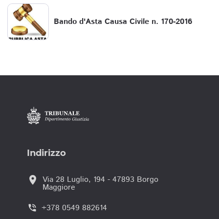
Bando d'Asta Causa Civile n. 170-2016
Indirizzo
location_on
Via 28 Luglio, 194 - 47893 Borgo
Maggiore
+378 0549 882614
phone_in_talk