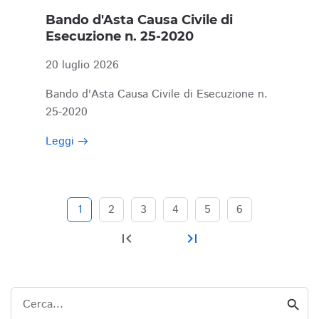
Bando d'Asta Causa Civile di
Esecuzione n. 25-2020
20 luglio 2026
Bando d'Asta Causa Civile di Esecuzione n.
25-2020
Leggi
1
2
3
4
5
6
first_page
last_page
Cerca...
search