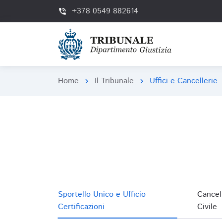
+378 0549 882614
phone_in_talk
Home
Il Tribunale
Uffici e Cancellerie
chevron_right
chevron_right
Sportello Unico e Ufficio
Cancel
Certificazioni
Civile