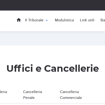
home
Il Tribunale
Modulistica
Link utili
Ba
expand_more
Uffici e Cancellerie
leria
Cancelleria
Cancelleria
Penale
Commerciale