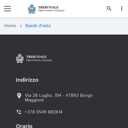
more_vert
search
Home
Bandi d'asta
chevron_right
Indirizzo
location_on
Via 28 Luglio, 194 - 47893 Borgo
Maggiore
+378 0549 882614
phone_in_talk
Orario