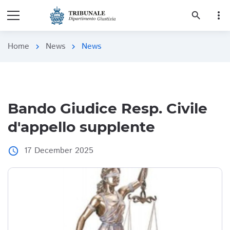
more_vert
search
Home
News
News
chevron_right
chevron_right
Bando Giudice Resp. Civile
d'appello supplente
17 December 2025
access_time