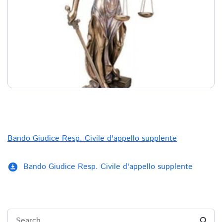
Bando Giudice Resp. Civile d'appello supplente
Bando Giudice Resp. Civile d'appello supplente
download_for_offline
Search...
search