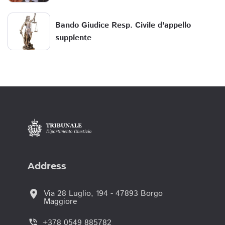
Bando Giudice Resp. Civile d'appello
supplente
Address
location_on
Via 28 Luglio, 194 - 47893 Borgo
Maggiore
+378 0549 885782
phone_in_talk