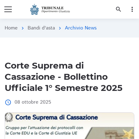
more_vert
search
Home
Bandi d'asta
Archivio News
chevron_right
chevron_right
Corte Suprema di
Cassazione - Bollettino
Ufficiale 1° Semestre 2025
08 ottobre 2025
access_time