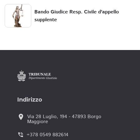
Bando Giudice Resp. Civile d'appello
supplente
Indirizzo
location_on
Via 28 Luglio, 194 - 47893 Borgo
Maggiore
+378 0549 882614
phone_in_talk